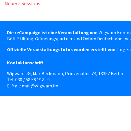
Neuere Sessions
Die reCampaign ist eine Veranstaltung von
Wigwam Kommunik
Böll-Stiftung. Gründungspartner sind Oxfam Deutschland, ne
Offizielle Veranstaltungsfotos wurden erstellt von
Jörg Fa
Kontaktanschrift
Wigwam eG, Max Beckmann, Prinzenallee 74, 13357 Berlin
Tel: 030 / 58 58 192 - 0
E-Mail:
mail@wigwam.im