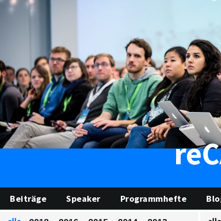
re
Beiträge
Speaker
Programmhefte
Blo