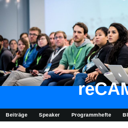
reCA
Beiträge
Speaker
Programmhefte
B