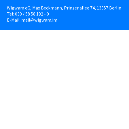
Wigwam eG, Max Beckmann, Prinzenallee 74, 13357 Berlin
Tel: 030 / 58 58 192 - 0
E-Mail:
mail@wigwam.im