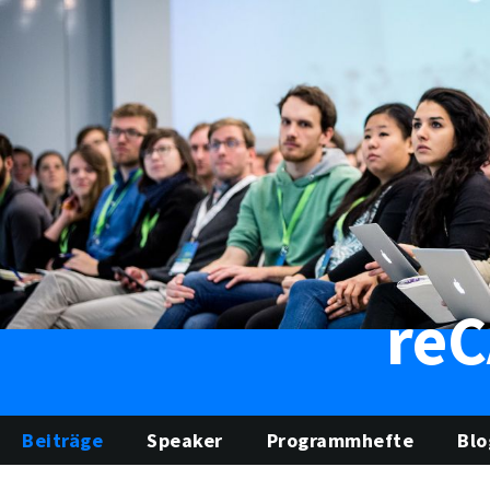
re
Beiträge
Speaker
Programmhefte
Blo